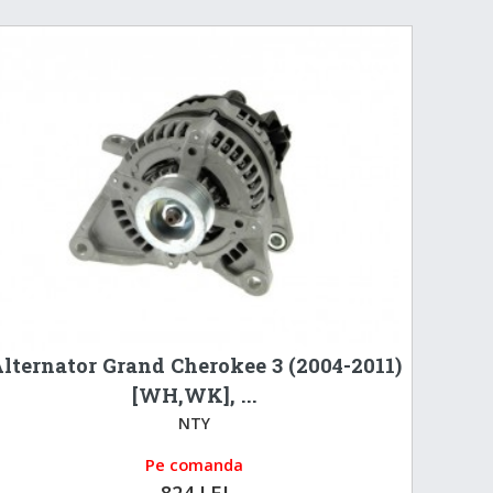
lternator Grand Cherokee 3 (2004-2011)
[WH,WK], ...
NTY
Pe comanda
824 LEI