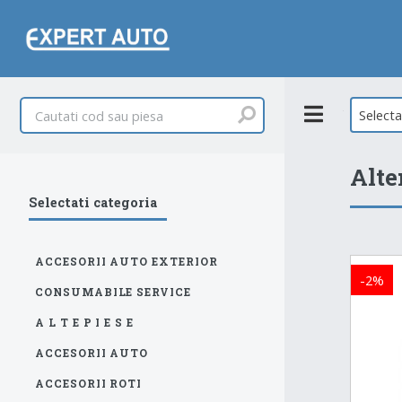
Toggle
Select
Alte
Selectati categoria
ACCESORII AUTO EXTERIOR
-2%
CONSUMABILE SERVICE
A L T E P I E S E
ACCESORII AUTO
ACCESORII ROTI