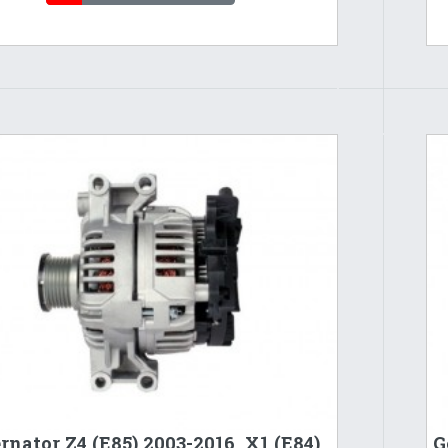
rnator Z4 (E85) 2003-2016, X1 (E84)
G