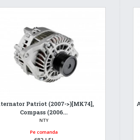
ternator Patriot (2007->)[MK74],
A
Compass (2006...
NTY
Pe comanda
682 LEI