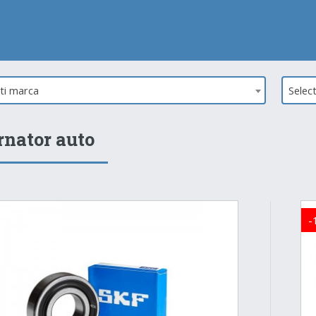
ati marca
Selec
rnator auto
-