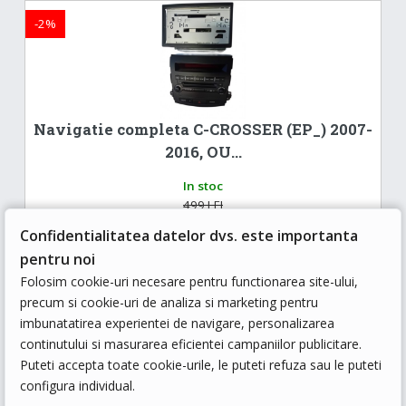
-2%
Navigatie completa C-CROSSER (EP_) 2007-
2016, OU...
In stoc
499 LEI
489.02 LEI
Confidentialitatea datelor dvs. este importanta
pentru noi
ADAUGA IN COS
Folosim cookie-uri necesare pentru functionarea site-ului,
precum si cookie-uri de analiza si marketing pentru
imbunatatirea experientei de navigare, personalizarea
continutului si masurarea eficientei campaniilor publicitare.
Puteti accepta toate cookie-urile, le puteti refuza sau le puteti
configura individual.